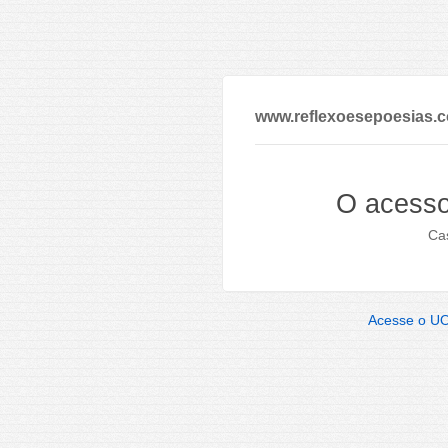
www.reflexoesepoesias.
O acesso
Cas
Acesse o U